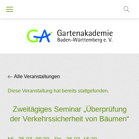
Zum
Inhalt
springen
Alle Veranstaltungen
Diese Veranstaltung hat bereits stattgefunden.
Zweitägiges Seminar „Überprüfung
der Verkehrssicherheit von Bäumen“
Mi.. 25.03. 09:30
-
Do.. 26.03. 15:30