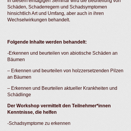
In diesem eintägigen Seminar wird die Beurteilung von
Schäden, Schaderregern und Schadsymptomen
hinsichtlich Art und Umfang, aber auch in ihren
Wechselwirkungen behandelt.
Folgende
Inhalte
werden
behandelt
:
-Erkennen und beurteilen von abiotische Schäden an
Bäumen
– Erkennen und beurteilen von holzzersetzenden Pilzen
an Bäumen
– Erkennen und Beurteilen aktueller Krankheiten und
Schädlinge
Der Workshop
vermittelt
den
Teilnehmer
*
innen
Kenntnisse
, die
helfen
-Schadsymptome zu erkennen