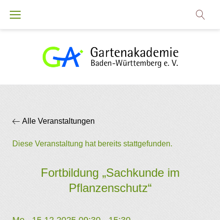
Zum
Inhalt
springen
Alle Veranstaltungen
Diese Veranstaltung hat bereits stattgefunden.
Fortbildung „Sachkunde im
Pflanzenschutz“
Mo.. 15.12.2025 09:30
-
15:30